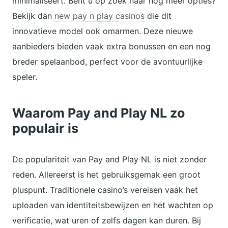
minimaliseert. Bent u op zoek naar nog meer opties?
Bekijk dan
new pay n play casinos
die dit
innovatieve model ook omarmen. Deze nieuwe
aanbieders bieden vaak extra bonussen en een nog
breder spelaanbod, perfect voor de avontuurlijke
speler.
Waarom Pay and Play NL zo
populair is
De populariteit van Pay and Play NL is niet zonder
reden. Allereerst is het gebruiksgemak een groot
pluspunt. Traditionele casino’s vereisen vaak het
uploaden van identiteitsbewijzen en het wachten op
verificatie, wat uren of zelfs dagen kan duren. Bij