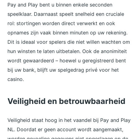
Pay and Play bent u binnen enkele seconden
speelklaar. Daarnaast speelt snelheid een cruciale
rol: stortingen worden direct verwerkt en ook
opnames zijn vaak binnen minuten op uw rekening.
Dit is ideaal voor spelers die niet willen wachten om
hun winsten te laten uitbetalen. Ook de anonimiteit
wordt gewaardeerd – hoewel u geregistreerd bent
bij uw bank, blijft uw spelgedrag privé voor het
casino.
Veiligheid en betrouwbaarheid
Veiligheid staat hoog in het vaandel bij Pay and Play
NL. Doordat er geen account wordt aangemaakt,
worden gevoelige gegevens niet opgeslagen op de