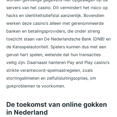
servers van het casino. Dit vermindert het risico op
hacks en identiteitsdiefstal aanzienlijk. Bovendien
werken deze casino’s alleen met gerenommeerde
banken en betalingsproviders, die onder streng
toezicht staan van De Nederlandsche Bank (DNB) en
de Kansspelautoriteit. Spelers kunnen dus met een
gerust hart spelen, wetende dat hun transacties
veilig zijn. Daarnaast hanteren Pay and Play casino’s
strikte verantwoord-spelmaatregelen, zoals
stortingslimieten en zelfuitsluitingsopties, om
gokproblemen te voorkomen.
De toekomst van online gokken
in Nederland