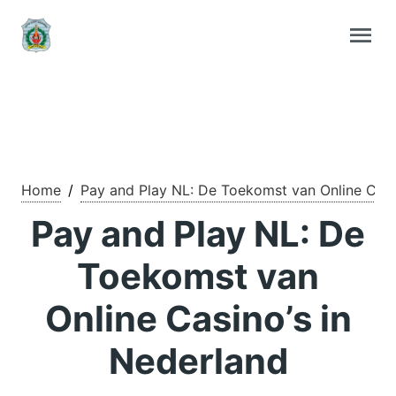
Home
Pay and Play NL: De Toekomst van Online Casi
Pay and Play NL: De
Toekomst van
Online Casino’s in
Nederland