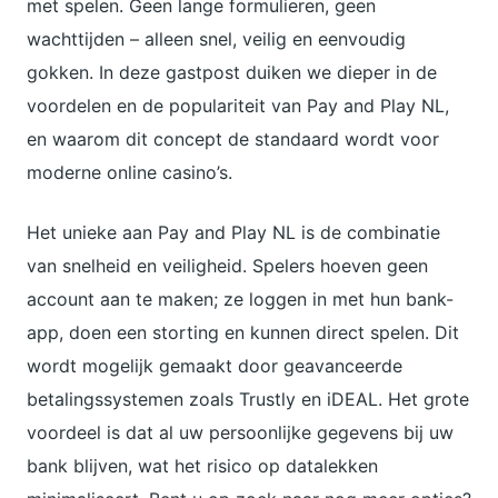
met spelen. Geen lange formulieren, geen
wachttijden – alleen snel, veilig en eenvoudig
gokken. In deze gastpost duiken we dieper in de
voordelen en de populariteit van Pay and Play NL,
en waarom dit concept de standaard wordt voor
moderne online casino’s.
Het unieke aan Pay and Play NL is de combinatie
van snelheid en veiligheid. Spelers hoeven geen
account aan te maken; ze loggen in met hun bank-
app, doen een storting en kunnen direct spelen. Dit
wordt mogelijk gemaakt door geavanceerde
betalingssystemen zoals Trustly en iDEAL. Het grote
voordeel is dat al uw persoonlijke gegevens bij uw
bank blijven, wat het risico op datalekken