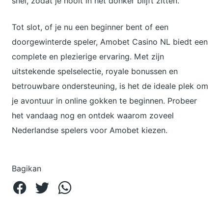
snel, zodat je nooit in het donker blijft zitten.
Tot slot, of je nu een beginner bent of een
doorgewinterde speler, Amobet Casino NL biedt een
complete en plezierige ervaring. Met zijn
uitstekende spelselectie, royale bonussen en
betrouwbare ondersteuning, is het de ideale plek om
je avontuur in online gokken te beginnen. Probeer
het vandaag nog en ontdek waarom zoveel
Nederlandse spelers voor Amobet kiezen.
Bagikan