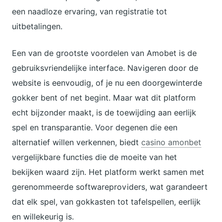
een naadloze ervaring, van registratie tot
uitbetalingen.
Een van de grootste voordelen van Amobet is de
gebruiksvriendelijke interface. Navigeren door de
website is eenvoudig, of je nu een doorgewinterde
gokker bent of net begint. Maar wat dit platform
echt bijzonder maakt, is de toewijding aan eerlijk
spel en transparantie. Voor degenen die een
alternatief willen verkennen, biedt
casino amonbet
vergelijkbare functies die de moeite van het
bekijken waard zijn. Het platform werkt samen met
gerenommeerde softwareproviders, wat garandeert
dat elk spel, van gokkasten tot tafelspellen, eerlijk
en willekeurig is.