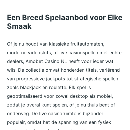
Een Breed Spelaanbod voor Elke
Smaak
Of je nu houdt van klassieke fruitautomaten,
moderne videoslots, of live casinospellen met echte
dealers, Amobet Casino NL heeft voor ieder wat
wils. De collectie omvat honderden titels, variërend
van progressieve jackpots tot strategische spellen
zoals blackjack en roulette. Elk spel is
geoptimaliseerd voor zowel desktop als mobiel,
zodat je overal kunt spelen, of je nu thuis bent of
onderweg. De live casinoruimte is bijzonder
populair, omdat het de spanning van een fysiek