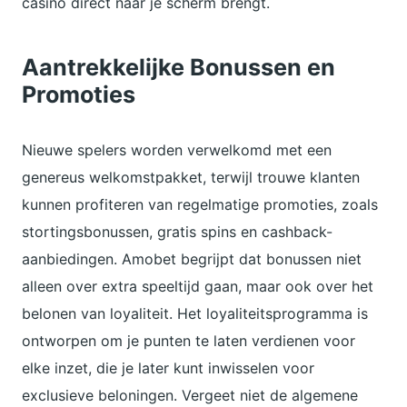
casino direct naar je scherm brengt.
Aantrekkelijke Bonussen en
Promoties
Nieuwe spelers worden verwelkomd met een
genereus welkomstpakket, terwijl trouwe klanten
kunnen profiteren van regelmatige promoties, zoals
stortingsbonussen, gratis spins en cashback-
aanbiedingen. Amobet begrijpt dat bonussen niet
alleen over extra speeltijd gaan, maar ook over het
belonen van loyaliteit. Het loyaliteitsprogramma is
ontworpen om je punten te laten verdienen voor
elke inzet, die je later kunt inwisselen voor
exclusieve beloningen. Vergeet niet de algemene