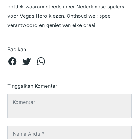
ontdek waarom steeds meer Nederlandse spelers
voor Vegas Hero kiezen. Onthoud wel: speel
verantwoord en geniet van elke draai.
Bagikan
Tinggalkan Komentar