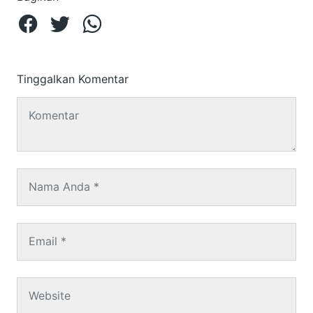
Tinggalkan Komentar