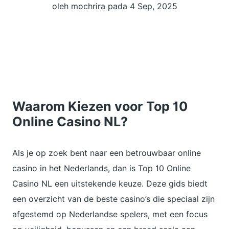
oleh mochrira pada 4 Sep, 2025
Waarom Kiezen voor Top 10
Online Casino NL?
Als je op zoek bent naar een betrouwbaar online
casino in het Nederlands, dan is Top 10 Online
Casino NL een uitstekende keuze. Deze gids biedt
een overzicht van de beste casino’s die speciaal zijn
afgestemd op Nederlandse spelers, met een focus