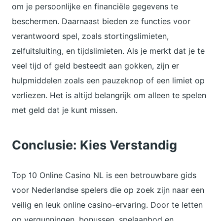
om je persoonlijke en financiële gegevens te
beschermen. Daarnaast bieden ze functies voor
verantwoord spel, zoals stortingslimieten,
zelfuitsluiting, en tijdslimieten. Als je merkt dat je te
veel tijd of geld besteedt aan gokken, zijn er
hulpmiddelen zoals een pauzeknop of een limiet op
verliezen. Het is altijd belangrijk om alleen te spelen
met geld dat je kunt missen.
Conclusie: Kies Verstandig
Top 10 Online Casino NL is een betrouwbare gids
voor Nederlandse spelers die op zoek zijn naar een
veilig en leuk online casino-ervaring. Door te letten
op vergunningen, bonussen, spelaanbod en