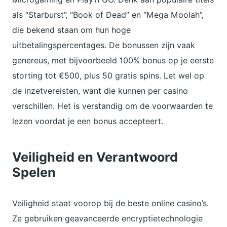
als “Starburst”, “Book of Dead” en “Mega Moolah”,
die bekend staan om hun hoge
uitbetalingspercentages. De bonussen zijn vaak
genereus, met bijvoorbeeld 100% bonus op je eerste
storting tot €500, plus 50 gratis spins. Let wel op
de inzetvereisten, want die kunnen per casino
verschillen. Het is verstandig om de voorwaarden te
lezen voordat je een bonus accepteert.
Veiligheid en Verantwoord
Spelen
Veiligheid staat voorop bij de beste online casino’s.
Ze gebruiken geavanceerde encryptietechnologie