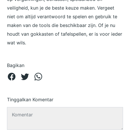
veiligheid, kun je de beste keuze maken. Vergeet
niet om altijd verantwoord te spelen en gebruik te
maken van de tools die beschikbaar zijn. Of je nu
houdt van gokkasten of tafelspellen, er is voor ieder
wat wils.
Bagikan
Tinggalkan Komentar