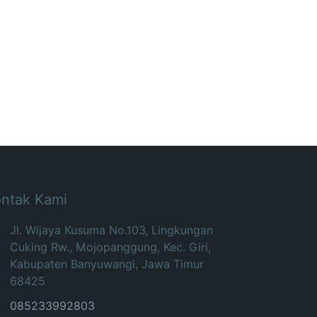
ntak Kami
Jl. Wijaya Kusuma No.103, Lingkungan
Cuking Rw., Mojopanggung, Kec. Giri,
Kabupaten Banyuwangi, Jawa Timur
68425
085233992803